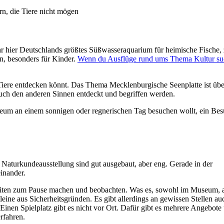
n, die Tiere nicht mögen
 ihr hier Deutschlands größtes Süßwasseraquarium für heimische Fische
n, besonders für Kinder.
Wenn du Ausflüge rund ums Thema Kultur su
Tiere entdecken könnt. Das Thema Mecklenburgische Seenplatte ist übe
uch den anderen Sinnen entdeckt und begriffen werden.
itzeum an einem sonnigen oder regnerischen Tag besuchen wollt, ein Be
Naturkundeausstellung sind gut ausgebaut, aber eng. Gerade in der
inander.
eiten zum Pause machen und beobachten. Was es, sowohl im Museum, a
leine aus Sicherheitsgründen. Es gibt allerdings an gewissen Stellen au
Einen Spielplatz gibt es nicht vor Ort. Dafür gibt es mehrere Angebote
rfahren.