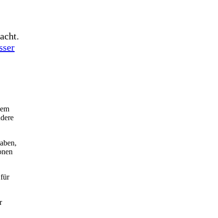
acht.
sser
sem
ndere
haben,
ionen
für
r