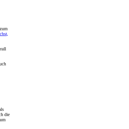
, zum
chst,
rall
such
ls
ch die
 um