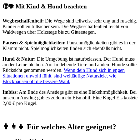
🧒🐕 Mit Kind & Hund beachten
Wegbeschaffenheit:
Die Wege sind teilweise sehr eng und rutschig.
Kinder sollten trittsicher sein. Die Wegbeschaffenheit reicht von
Waldwegen über Holzstege bis zu Gitterstegen.
Pausen & Spielmöglichkeiten:
Pausenmöglichkeiten gibt es in der
Klamm nicht. Spielmöglichkeiten finden sich ebenfalls nicht.
Hund & Natur:
Die Umgebung ist naturbelassen. Der Hund muss
an der Leine bleiben. Auf freilebende Tiere und andere Hunde sollte
Rücksicht genommen werden.
Wenn dein Hund sich in engen
Situationen unwohl fühlt, sind weitläufige Naturziele, wie
Blockhausen oft die bessere Wahl.
Imbiss:
Am Ende des Anstiegs gibt es eine Einkehrmöglichkeit. Bei
unserem Ausflug gab es zudem ein Eismobil. Eine Kugel Eis kostete
2,00 € pro Kugel.
👨‍👩‍👧 Für welches Alter geeignet?